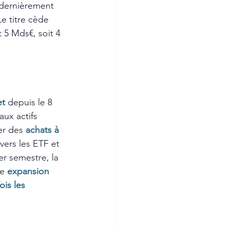
 dernièrement 
e titre cède 
 5 Mds€, soit 4 
et
depuis le 8 
aux actifs 
er des 
achats à 
vers les ETF et 
er semestre, la 
e 
expansion 
ois les 