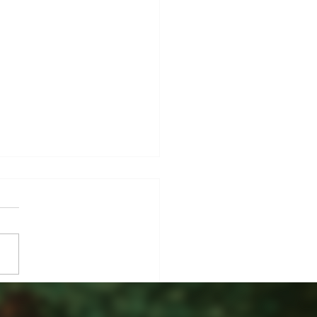
alade géopolitique pénalise
archés