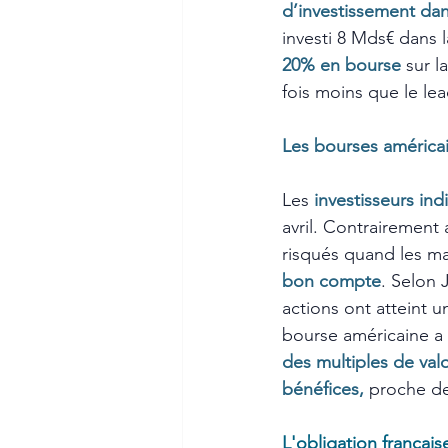
d’investissement dans
investi 8 Mds€ dans 
20% en bourse
sur l
fois moins que le lea
Les bourses américai
Les 
investisseurs ind
avril. Contrairement 
risqués quand les mar
bon compte
. Selon 
actions ont atteint u
bourse américaine a 
des multiples de valo
bénéfices,
 proche d
L'obligation français