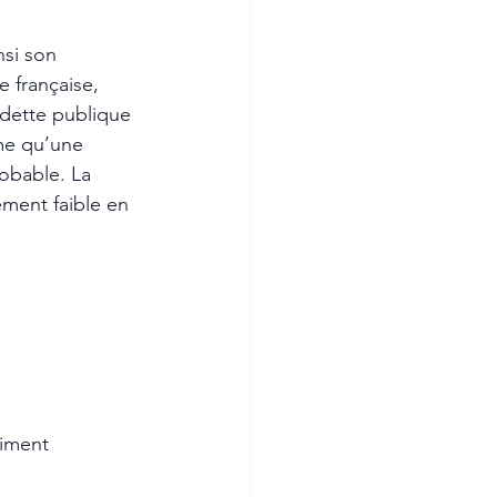
nsi son 
 française, 
 dette publique 
me qu’une 
obable. La 
ment faible en 
iment 