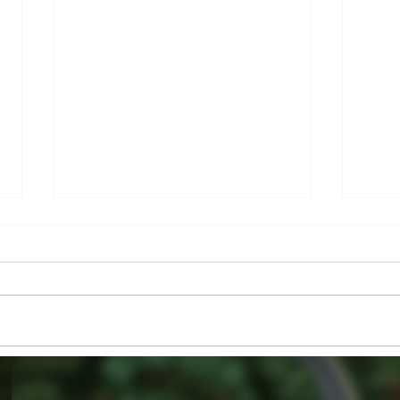
Turbulences sur la tech, éclaircie
L'esc
pour Airbus
les m