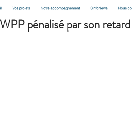
l
Vos projets
Notre accompagnement
SinfoNews
Nous co
025
2 min de lecture
WPP pénalisé par son retard