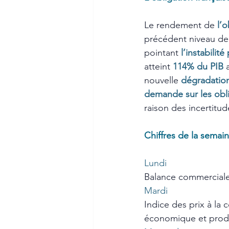
Le rendement de 
l’o
précédent niveau dep
pointant 
l’instabilité
atteint 
114% du PIB
nouvelle 
dégradation
demande sur les obli
raison des incertitud
Chiffres de la semai
Lundi
Balance commercial
Mardi
Indice des prix à la
économique et produc