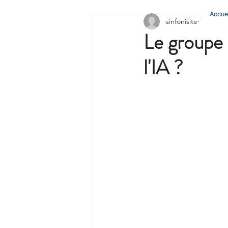
Accuei
sinfonisite
15 juil. 2
Le groupe 
l'IA ?