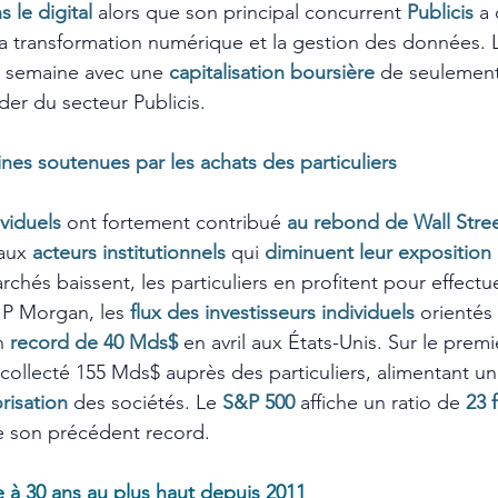
 le digital
alors que son principal concurrent 
Publicis
 a
la transformation numérique et la gestion des données. L
a semaine avec une 
capitalisation boursière
de seulement
der du secteur Publicis.
nes soutenues par les achats des particuliers
ividuels
ont fortement contribué 
au rebond de Wall Stre
aux 
acteurs institutionnels
qui 
diminuent leur exposition
chés baissent, les particuliers en profitent pour effectu
JP Morgan, les 
flux des investisseurs individuels
orientés 
n 
record de 40 Mds$ 
en avril aux États-Unis. Sur le premi
collecté 155 Mds$ auprès des particuliers, alimentant un
risation
des sociétés. Le 
S&P 500
affiche un ratio de 
23 f
e son précédent record.
e à 30 ans au plus haut depuis 2011