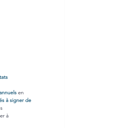
tats
 annuels
en 
tés à signer de 
s 
er à 