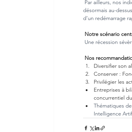
 Par ailleurs, nos indicateurs macro montrent que les principaux marchés actions sont 
désormais au-dessus
d’un redémarrage ra
Notre scénario cent
 Une récession sévè
Nos recommandation
Diversifier son 
Conserver : Fond
Privilégier les ac
Entreprises à bil
concurrentiel d
Thématiques de 
Intelligence Arti