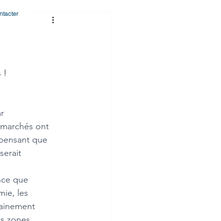
ntacter
 !
r 
 marchés ont 
 pensant que 
erait 
ie, les 
dainement 
es zones 