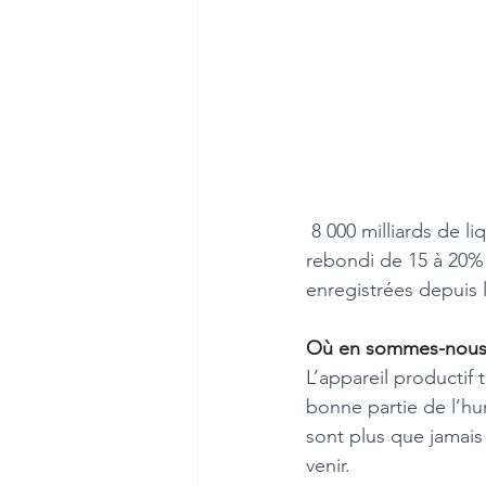
 8 000 milliards de liquidité au niveau mondial. Rassuré par cet afflux, les marchés ont 
rebondi de 15 à 20% s
enregistrées depuis l
Où en sommes-nous 
L’appareil productif 
bonne partie de l’h
sont plus que jamais 
venir.