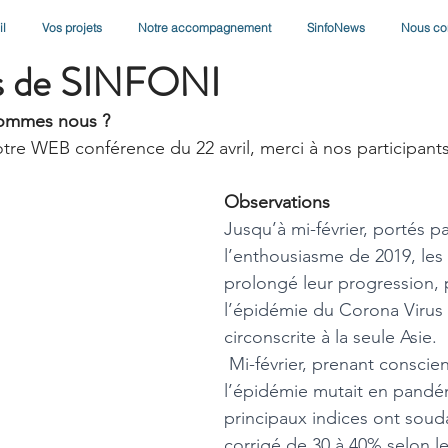
l
Vos projets
Notre accompagnement
SinfoNews
Nous co
020
2 min de lecture
s de SINFONI
sommes nous ? 
e WEB conférence du 22 avril, merci à nos participants
Observations
Jusqu’à mi-février, portés pa
l’enthousiasme de 2019, les
prolongé leur progression,
l’épidémie du Corona Virus s
circonscrite à la seule Asie.
 Mi-février, prenant conscience que 
l’épidémie mutait en pandém
principaux indices ont sou
corrigé de 30 à 40% selon l