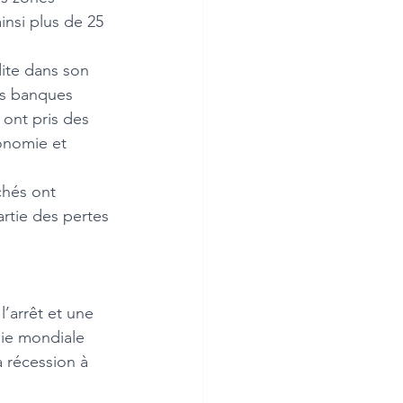
nsi plus de 25 
es banques 
ont pris des 
onomie et 
artie des pertes 
l’arrêt et une 
ie mondiale 
a récession à 