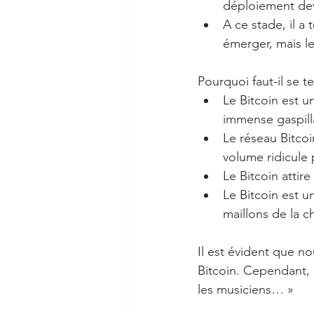
déploiement devr
A ce stade, il a
émerger, mais le
Pourquoi faut-il se ten
Le Bitcoin est 
immense gaspilla
Le réseau Bitcoi
volume ridicule
Le Bitcoin attire
Le Bitcoin est u
maillons de la ch
Il est évident que n
Bitcoin. Cependant, g
les musiciens… »