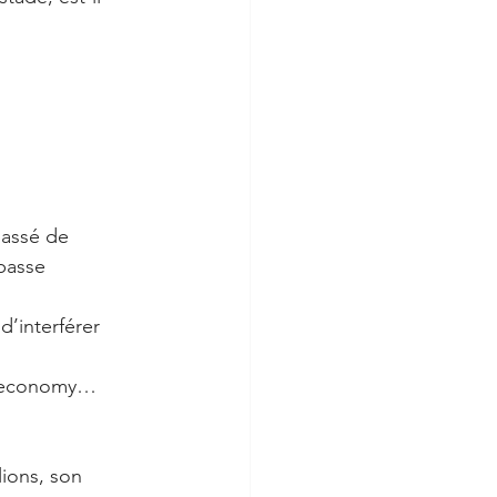
passé de 
passe 
d’interférer 
w economy… 
lions, son 