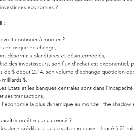
 investir ses économies ?
I :
evrait continuer à monter ? 
as de risque de change,  
nt désormais planétaires et désintermédiés,  
dité des investisseurs, son flux d’achat est exponentiel, 
ns de $ début 2014, son volume d’échange quotidien dé
milliards $,  
 Les Etats et les banques centrales sont dans l’incapacité 
t ses transactions,  
ar l’économie la plus dynamique au monde : the shado
sparaître ou être concurrencé ? 
 leader « crédible » des crypto-monnaies : limité à 21 mil