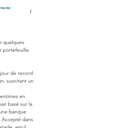
ntacter
ir quelques 
r portefeuille 
 jour de record 
n, suscitant un 
centimes en 
ir basé sur la 
r une banque 
. Accepté dans 
tade, est-il 