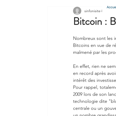
Accuei
sinfonisite
8 déc. 2
Bitcoin : B
Nombreux sont les in
Bitcoins en vue de réa
malmené par les proc
En effet, rien ne sem
en record après avoir
intérêt des investiss
Pour rappel, totalem
2009 lors de son lan
technologie dite "blo
centrale ou un gouv
un nombre grandissant