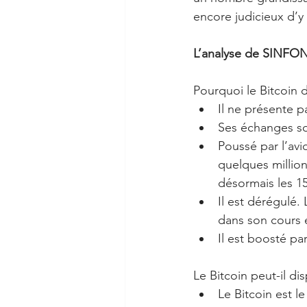
encore judicieux d’y
L’analyse de SINFON
Pourquoi le Bitcoin d
Il ne présente p
Ses échanges so
Poussé par l’avi
quelques millio
désormais les 15 
Il est dérégulé.
dans son cours e
Il est boosté p
Le Bitcoin peut-il di
Le Bitcoin est le