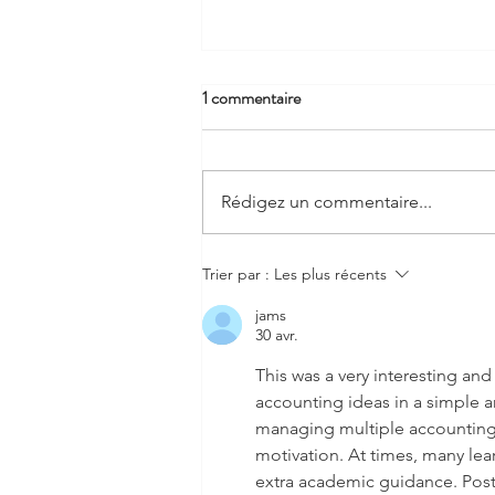
1 commentaire
Rédigez un commentaire...
Sinfonews - 2ème trimestre
Trier par :
Les plus récents
2026 - Marchés sous tension :
jams
Cap sur la diversification
30 avr.
This was a very interesting and
accounting ideas in a simple a
managing multiple accounting a
motivation. At times, many lear
extra academic guidance. Posts