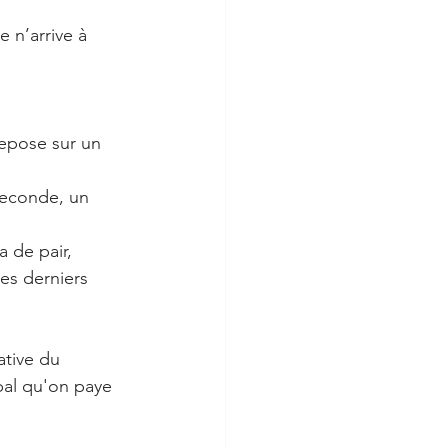
 n’arrive à 
repose sur un 
 seconde, un 
 de pair,  
es derniers 
ative du 
 bal qu'on paye 