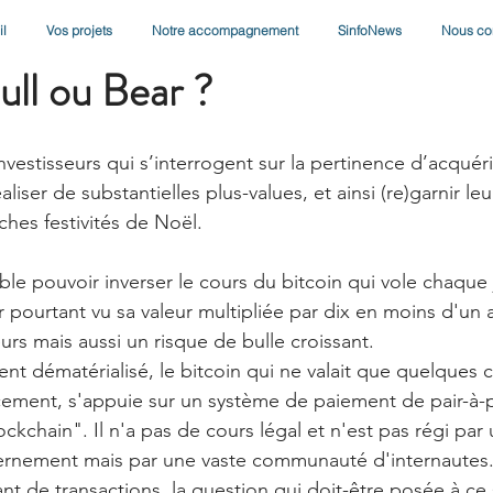
l
Vos projets
Notre accompagnement
SinfoNews
Nous co
017
2 min de lecture
ull ou Bear ?
vestisseurs qui s’interrogent sur la pertinence d’acquér
liser de substantielles plus-values, et ainsi (re)garnir leu
hes festivités de Noël.
ble pouvoir inverser le cours du bitcoin qui vole chaque
 pourtant vu sa valeur multipliée par dix en moins d'un a
eurs mais aussi un risque de bulle croissant.
ent dématérialisé, le bitcoin qui ne valait que quelques 
cement, s'appuie sur un système de paiement de pair-à-pa
ckchain". Il n'a pas de cours légal et n'est pas régi pa
ernement mais par une vaste communauté d'internautes
 de transactions, la question qui doit-être posée à ce s