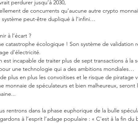
ait perdurer jusqu’à 2030,  
 tellement de concurrents qu’aucune autre crypto monnaie
 système peut-être dupliqué à l’infini… 
ir à l’écart ? 
une catastrophe écologique ! Son système de validation 
ge d’électricité.  
n est incapable de traiter plus de sept transactions à la
 pour une technologie qui a des ambitions mondiales…  
 de plus en plus les convoitises et le risque de piratage va
ne monnaie de spéculateurs et bien malheureux, seront l
aine... 
ous rentrons dans la phase euphorique de la bulle spécul
ardons à l’esprit l’adage populaire : « C'est à la fin du